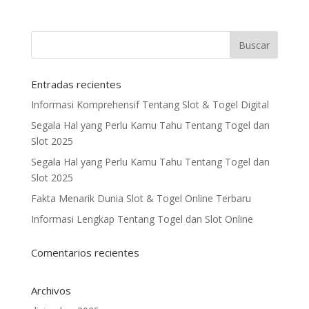
Entradas recientes
Informasi Komprehensif Tentang Slot & Togel Digital
Segala Hal yang Perlu Kamu Tahu Tentang Togel dan
Slot 2025
Segala Hal yang Perlu Kamu Tahu Tentang Togel dan
Slot 2025
Fakta Menarik Dunia Slot & Togel Online Terbaru
Informasi Lengkap Tentang Togel dan Slot Online
Comentarios recientes
Archivos