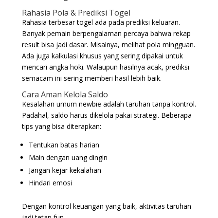
Rahasia Pola & Prediksi Togel
Rahasia terbesar togel ada pada prediksi keluaran.
Banyak pemain berpengalaman percaya bahwa rekap
result bisa jadi dasar. Misalnya, melihat pola mingguan.
Ada juga kalkulasi khusus yang sering dipakai untuk
mencari angka hoki. Walaupun hasilnya acak, prediksi
semacam ini sering memberi hasil lebih baik.
Cara Aman Kelola Saldo
Kesalahan umum newbie adalah taruhan tanpa kontrol.
Padahal, saldo harus dikelola pakai strategi. Beberapa
tips yang bisa diterapkan:
Tentukan batas harian
Main dengan uang dingin
Jangan kejar kekalahan
Hindari emosi
Dengan kontrol keuangan yang baik, aktivitas taruhan
jadi tetap fun.